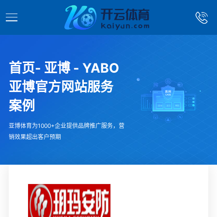
首页- 亚博 - YABO
亚博官方网站服务
案例
亚博体育为1000+企业提供品牌推广服务，营
销效果超出客户预期