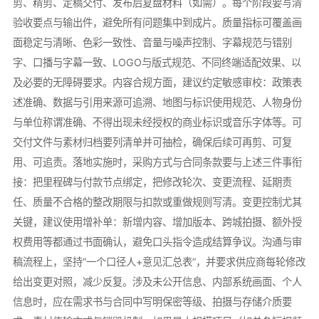
剪、精剪、定稿交付、发布后复盘材料（如需）。每个阶段要写清
验收要点与输出件，避免所有问题集中到成片。质量指标可覆盖画
面稳定与清晰、色彩一致性、音量与噪声控制、字幕规范与错别
字、口播与字幕一致、LOGO与版式规范、不同终端适配效果、以
及必要的无障碍要求。内容合规方面，建议约定敏感审校：政策表
述准确、数据与引用来源可追溯、地图与标识使用规范、人物身份
与单位称谓准确、不得出现未经授权的商业标识或音乐字体等。可
交付文件与素材归档要列清单并可抽检，确保后续可再剪、可复
用、可追责。落地实施时，采购方式与合同条款要与上述三件事衔
接：把里程碑与付款节点绑定，把修改轮次、变更流程、延期责
任、质量不合格的整改期限与扣款或重做规则写清。变更控制尤其
关键，建议使用增补单：新增内容、增加版本、跨城拍摄、额外授
权费用等都通过书面确认，避免口头指令造成结算争议。沟通与审
稿流程上，坚持“一个口径人+意见汇总表”，并要求供应商每轮修改
给出变更对照，减少反复。涉及未公开信息、内部系统画面、个人
信息时，应在需求书与合同中写明保密等级、拍摄与存储介质要