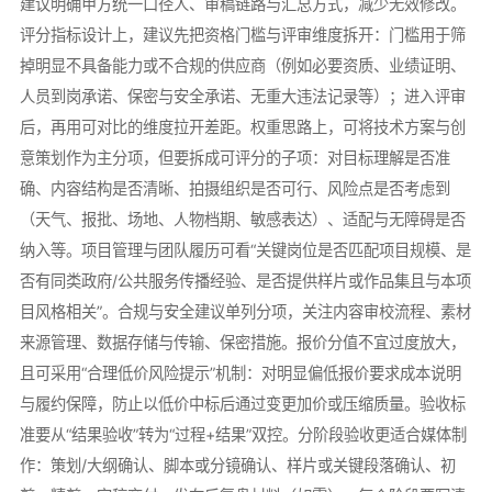
建议明确甲方统一口径人、审稿链路与汇总方式，减少无效修改。
评分指标设计上，建议先把资格门槛与评审维度拆开：门槛用于筛
掉明显不具备能力或不合规的供应商（例如必要资质、业绩证明、
人员到岗承诺、保密与安全承诺、无重大违法记录等）；进入评审
后，再用可对比的维度拉开差距。权重思路上，可将技术方案与创
意策划作为主分项，但要拆成可评分的子项：对目标理解是否准
确、内容结构是否清晰、拍摄组织是否可行、风险点是否考虑到
（天气、报批、场地、人物档期、敏感表达）、适配与无障碍是否
纳入等。项目管理与团队履历可看“关键岗位是否匹配项目规模、是
否有同类政府/公共服务传播经验、是否提供样片或作品集且与本项
目风格相关”。合规与安全建议单列分项，关注内容审校流程、素材
来源管理、数据存储与传输、保密措施。报价分值不宜过度放大，
且可采用“合理低价风险提示”机制：对明显偏低报价要求成本说明
与履约保障，防止以低价中标后通过变更加价或压缩质量。验收标
准要从“结果验收”转为“过程+结果”双控。分阶段验收更适合媒体制
作：策划/大纲确认、脚本或分镜确认、样片或关键段落确认、初