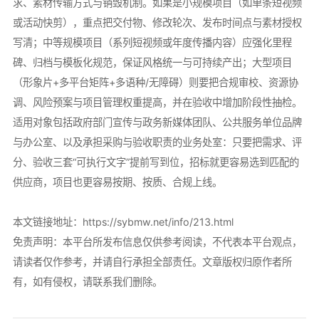
求、素材传输方式与销毁机制。如果是小规模项目（如单条短视频
或活动快剪），重点把交付物、修改轮次、发布时间点与素材授权
写清；中等规模项目（系列短视频或年度传播内容）应强化里程
碑、归档与模板化规范，保证风格统一与可持续产出；大型项目
（形象片+多平台矩阵+多语种/无障碍）则要把合规审校、资源协
调、风险预案与项目管理权重提高，并在验收中增加阶段性抽检。
适用对象包括政府部门宣传与政务新媒体团队、公共服务单位品牌
与办公室、以及承担采购与验收职责的业务处室：只要把需求、评
分、验收三套“可执行文字”提前写到位，招标就更容易选到匹配的
供应商，项目也更容易按期、按质、合规上线。
本文链接地址：
https://sybmw.net/info/213.html
免责声明：本平台所发布信息仅供参考阅读，不代表本平台观点，
请读者仅作参考，并请自行承担全部责任。文章版权归原作者所
有，如有侵权，请联系我们删除。