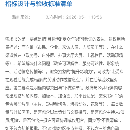
指标设计与验收标准清单
新闻来源：
发布时间：2026-05-11 13:56
需求书的第一要点是把“目标”和“受众”写成可验证的表达。建议用场
景描述：面向谁（市民、企业、来访人员、内部员工等）、在什么
渠道触达（政务号、户外屏、办事大厅大屏、电视栏目、活动现场
等）、希望解决什么问题（政策可理解性、服务可达性、形象统
一、活动信息传播等）。避免抽象的“提升影响力”，可改为“让受众
在观看后能完成/理解的关键动作或信息点”，并在后续验收里对
应。第二要点是明确内容范围与“不做清单”。政府与公共服务内容
常出现临时加内容、加版本、加语言、加平台适配。需求书可写清
包含哪些片型（主片、短视频切条、海报动效、花絮等）、每类数
量与时长区间、是否包含脚本策划与文案撰写、是否包含主持人/演
员/配音、是否包含拍摄许可证协调或仅配合。同步写“不做清单”，
如不包含航拍报批、不包含跨地区多点拍摄、不包含三维角色动