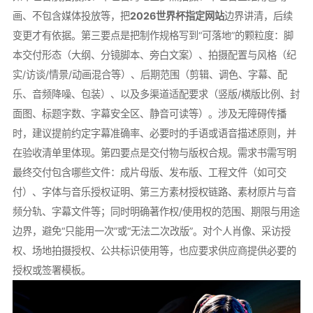
画、不包含媒体投放等，把
2026世界杯指定网站
边界讲清，后续
变更才有依据。第三要点是把制作规格写到“可落地”的颗粒度：脚
本交付形态（大纲、分镜脚本、旁白文案）、拍摄配置与风格（纪
实/访谈/情景/动画混合等）、后期范围（剪辑、调色、字幕、配
乐、音频降噪、包装）、以及多渠道适配要求（竖版/横版比例、封
面图、标题字数、字幕安全区、静音可读等）。涉及无障碍传播
时，建议提前约定字幕准确率、必要时的手语或语音描述原则，并
在验收清单里体现。第四要点是交付物与版权合规。需求书需写明
最终交付包含哪些文件：成片母版、发布版、工程文件（如可交
付）、字体与音乐授权证明、第三方素材授权链路、素材原片与音
频分轨、字幕文件等；同时明确著作权/使用权的范围、期限与用途
边界，避免“只能用一次”或“无法二次改版”。对个人肖像、采访授
权、场地拍摄授权、公共标识使用等，也应要求供应商提供必要的
授权或签署模板。