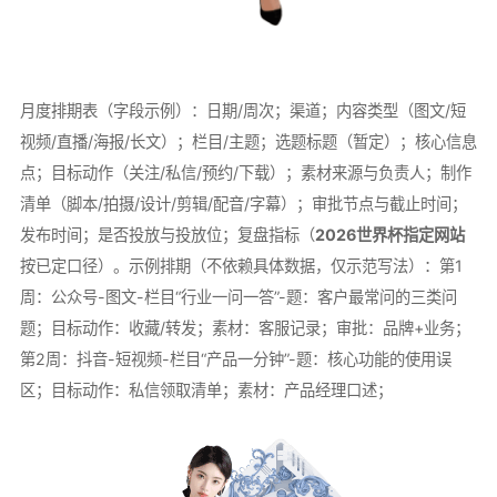
月度排期表（字段示例）：日期/周次；渠道；内容类型（图文/短
视频/直播/海报/长文）；栏目/主题；选题标题（暂定）；核心信息
点；目标动作（关注/私信/预约/下载）；素材来源与负责人；制作
清单（脚本/拍摄/设计/剪辑/配音/字幕）；审批节点与截止时间；
发布时间；是否投放与投放位；复盘指标（
2026世界杯指定网站
按已定口径）。示例排期（不依赖具体数据，仅示范写法）：第1
周：公众号-图文-栏目“行业一问一答”-题：客户最常问的三类问
题；目标动作：收藏/转发；素材：客服记录；审批：品牌+业务；
第2周：抖音-短视频-栏目“产品一分钟”-题：核心功能的使用误
区；目标动作：私信领取清单；素材：产品经理口述；