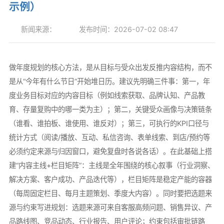
示例）
新闻来源：
发布时间：2026-07-02 08:47
做年度规划的核心方法，是从目标与受众出发反推内容结构，而不
是从“今年有什么节日”开始堆日历。建议先明确三件事：第一，年
度业务目标对应的内容目标（例如线索获取、品牌认知、产品教
育、存量复购中的哪一类为主）；第二，关键受众画像与决策链条
（谁看、谁拍板、谁使用、谁反对）；第三，可执行的KPI口径与
统计方式（阅读/播放、互动、私信咨询、表单线索、到店/预约等
必须约定来源与归因窗口，避免复盘时各说各话）。在此基础上搭
建“内容主线+栏目矩阵”：主线是全年围绕的核心叙事（行业洞察、
解决方案、客户成功、产品迭代等），栏目矩阵是稳定产能的容器
（每周固定栏目、每月主题策划、季度大内容）。同时要把选题来
源与约束写进规划：选题来源可来自客服高频问题、销售异议、产
品路线图、竞品动态、行业报告、用户评论；约束包括审批链路