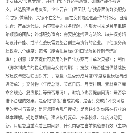
周次插入“节点专题”，并把日常内容适当减量，确保产能不被透
支。从选购建议角度看，企业要在“自建团队”与“找品面传媒类服务
商”之间做选择，关键不在名气，而在交付是否匹配你的约束。自建
适合：产品迭代快、内容需要强业务理解、内部素材充足且审批链
路顺畅的团队；外部服务适合：需要快速搭建方法论、缺拍摄剪辑
与设计产能、或节点战役需要整合创意与执行的企业。评估服务商
建议看六个维度：策略（能否把目标/KPI口径落到排期与选题
库）；创意（是否提供可复用的栏目化方案而非单次灵感）；制作
（脚本到成片的稳定质量与交付周期）；投放（是否能提供基础投
放建议与数据归因对齐）；复盘（是否形成月度/季度复盘模板与改
进清单）；交付物（年度总览、节点日历、月度排期、素材资产库
命名规范、复盘报告等是否写清）。避坑点也要提前问清：是否承
诺不合理的效果；是否把“多发”当成策略；是否只交成片不交可复
用的素材与表格；是否忽略合规与授权；是否缺少对你所在行业的
基本理解。规划落地后，建议按月复盘、按季校准、年度滚动更
新。月度复盘重点看三类问题：什么内容在当前渠道更有效（主题/