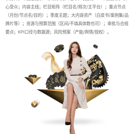
心受众；内容主线；栏目矩阵（栏目名/频次/主平台）；重点节点
（月份/节点名/目的）；季度主题；大内容资产（白皮书/案例集/品
牌片等）；资源与预算范围（区间/不填具体数也可）；审批与合规
要点；KPI口径与数据源；风险预案（产能/舆情/授权）。