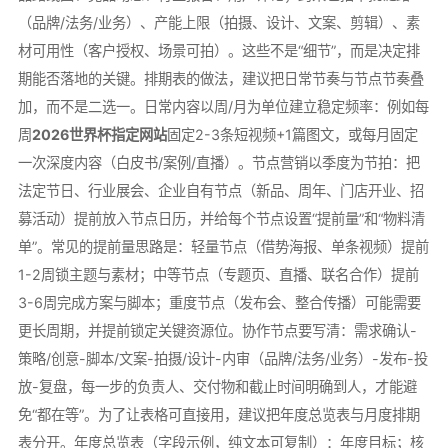
（品牌/法务/业务）、产能上限（拍摄、设计、文案、剪辑）、素
材可用性（客户授权、场景可拍）。这些不是“细节”，而是决定排
期能否落地的关键。排期表的做法，建议把日常节奏与节点节奏叠
加，而不是二选一。日常内容以周/月为单位建立稳定频率：例如每
周
2026世界杯指定网站
固定2-3条短视频+1篇图文，或每月固定
一次深度内容（白皮书/案例/直播）。节点营销以季度为节拍：把
法定节日、行业展会、企业自有节点（新品、周年、门店开业、招
募活动）提前放入节点日历，并给每个节点设置“提前量”和“物料清
单”。常见的提前量思路是：轻量节点（借势海报、单条视频）提前
1-2周锁主题与素材；中等节点（专题页、直播、联名合作）提前
3-6周完成方案与脚本；重度节点（发布会、整合传播）可能需要
更长周期，并提前锁定关键资源位。协作节点要写清：需求确认-
策略/创意-脚本/文案-拍摄/设计-内审（品牌/法务/业务）-发布-投
放-复盘，每一步的负责人、交付物和截止时间明确到人，才能避
免“都在等”。为了让表格可直接用，建议把年度总览表与月度排期
表分开。年度总览表（字段示例，纯文本可复制）：年度目标；核